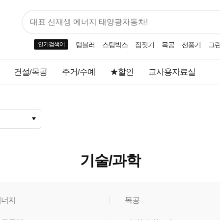
인기검색어
텀블러
스팀박스
집짓기
목공
선풍기
그
건설/목공
주거/수예
★할인
교사용자료실
기술/과학
에너지
목공