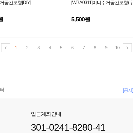
 주거공간모형[DIY]
[WBA0311]미니주거공간모형(
0원
5,500원
1
2
3
4
5
6
7
8
9
10
터
[공지]
입금계좌안내
301-0241-8280-41