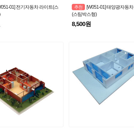
W051-01] 전기자동차 라이트(스
추천
[W051-01] 태양광자동
)
(스팀박스형)
원
8,500원