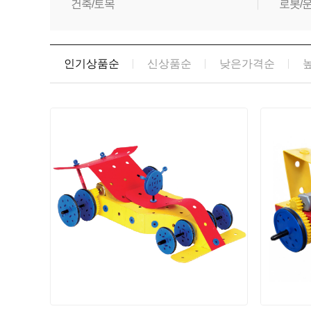
건축/토목
로봇/
인기상품순
신상품순
낮은가격순