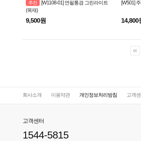
추천
[W1108-01] 연필통겸 그린라이트
[W501]
(목재)
9,500원
14,80
회사소개
이용약관
개인정보처리방침
고객센
고객센터
1544-5815