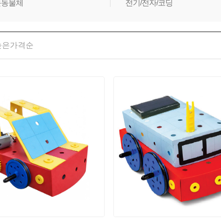
운동물체
전기/전자/코딩
높은가격순