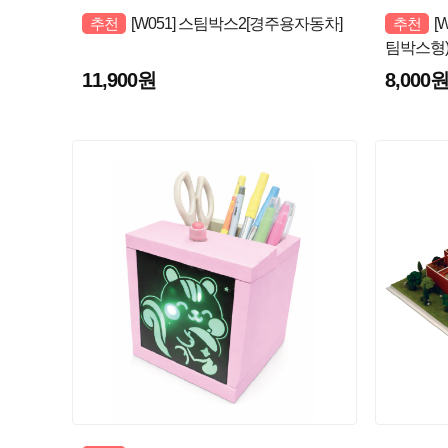
추천
[W051] 스팀박스2[경주용자동차]
추천
[
팀박스형
11,900원
8,000