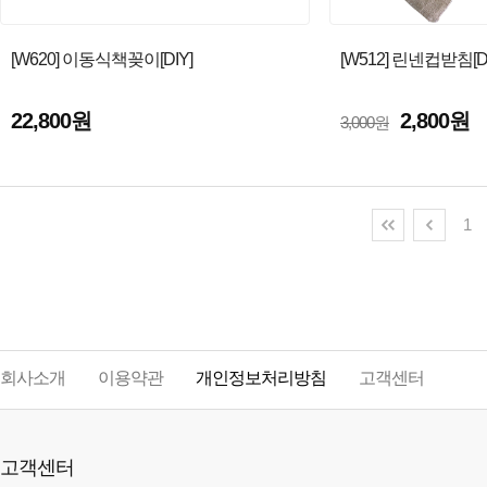
[W620] 이동식책꽂이[DIY]
[W512] 린넨컵받침[DI
22,800원
2,800원
3,000원
1
회사소개
이용약관
개인정보처리방침
고객센터
고객센터