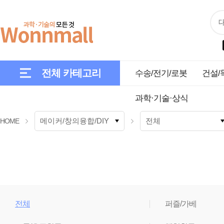
전체 카테고리
수송/전기/로봇
건설/
과학·기술·상식
HOME
전체
퍼즐/가베