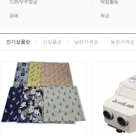
드론/우주항공
체험활동
공예
목공
인기상품순
신상품순
낮은가격순
높은가격순