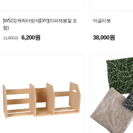
[W521] 캐릭터방석[DIY](지퍼재봉질 포
어글리봇
함)
6,200원
38,000원
11,800원