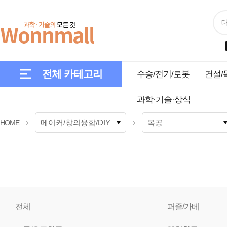
전체 카테고리
수송/전기/로봇
건설/
과학·기술·상식
HOME
전체
퍼즐/가베