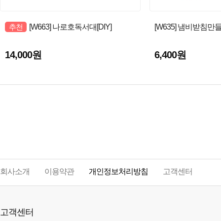
추천
[W663] 나로호독서대[DIY]
[W635] 냄비받침만들기
14,000원
6,400원
회사소개
이용약관
개인정보처리방침
고객센터
고객센터